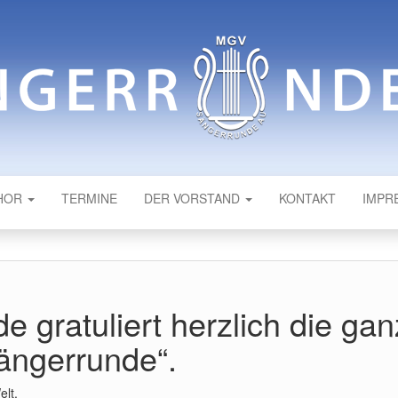
NDE AU
HOR
TERMINE
DER VORSTAND
KONTAKT
IMPR
 gratuliert herzlich die ga
ängerrunde“.
elt,