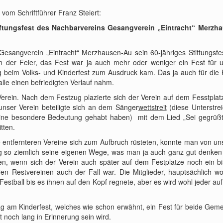
vom Schriftführer Franz Steiert:
tiftungsfest des Nachbarvereins Gesangverein „Eintracht“ Merzh
esangverein „Eintracht“ Merzhausen-Au sein 60-jähriges Stiftungsfes
an der Feier, das Fest war ja auch mehr oder weniger ein Fest für 
beim Volks- und Kinderfest zum Ausdruck kam. Das ja auch für die 
le einen befriedigten Verlauf nahm.
 Verein. Nach dem Festzug plazierte sich der Verein auf dem Fesstplat
nser Verein beteiligte sich an dem Sänger
wettstreit
(diese Unterstre
ine besondere Bedeutung gehabt haben) mit dem Lied „Sei gegrüß
tten.
entfernteren Vereine sich zum Aufbruch rüsteten, konnte man von u
ng so ziemlich seine eigenen Wege, was man ja auch ganz gut denken
n, wenn sich der Verein auch später auf dem Festplatze noch ein b
 Restvereinen auch der Fall war. Die Mitglieder, hauptsächlich wo
Festball bis es ihnen auf den Kopf regnete, aber es wird wohl jeder auf
g am Kinderfest, welches wie schon erwähnt, ein Fest für beide Gem
t noch lang in Erinnerung sein wird.