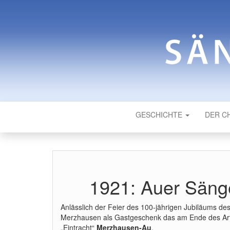
SÄNGERRU
Männergesangverein
GESCHICHTE
DER C
1921: Auer Sän
Anlässlich der Feier des 100-jährigen Jubiläums d
Merzhausen als Gastgeschenk das am Ende des Arti
„Eintracht“
Merzhausen-Au
.