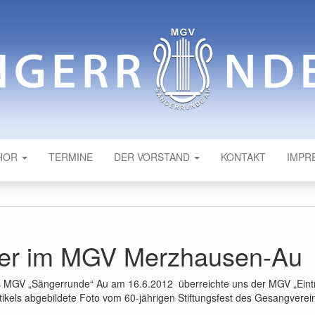
NDE AU
HOR
TERMINE
DER VORSTAND
KONTAKT
IMPR
ger im MGV Merzhausen-Au
es MGV „Sängerrunde“ Au am 16.6.2012 überreichte uns der MGV „Eint
kels abgebildete Foto vom 60-jährigen Stiftungsfest des Gesangverei