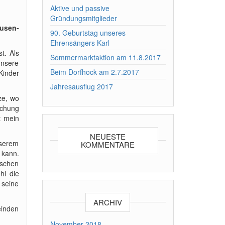
Aktive und passive
Gründungsmitglieder
ausen-
90. Geburtstag unseres
Ehrensängers Karl
t. Als
Sommermarktaktion am 11.8.2017
unsere
Beim Dorfhock am 2.7.2017
Kinder
Jahresausflug 2017
ze, wo
ichung
t mein
NEUESTE
nserem
KOMMENTARE
 kann.
ischen
hl die
 seine
ARCHIV
einden
November 2018