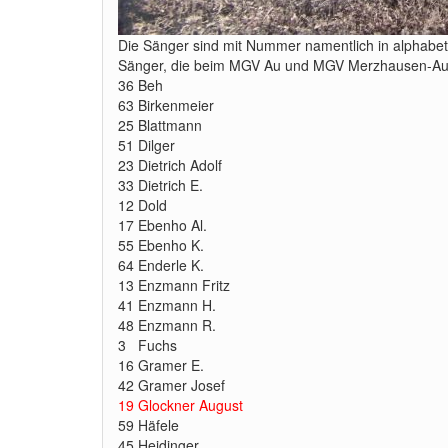
Die Sänger sind mit Nummer namentlich in alphabeti
Sänger, die beim MGV Au und MGV Merzhausen-Au gl
36 Beh
63 Birkenmeier
25 Blattmann
51 Dilger
23 Dietrich Adolf
33 Dietrich E.
12 Dold
17 Ebenho Al.
55 Ebenho K.
64 Enderle K.
13 Enzmann Fritz
41 Enzmann H.
48 Enzmann R.
3 Fuchs
16 Gramer E.
42 Gramer Josef
19 Glockner August
59 Häfele
45 Heidinger