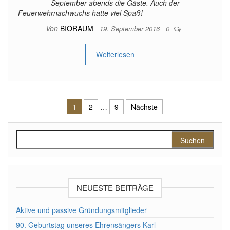
September abends die Gäste. Auch der
Feuerwehrnachwuchs hatte viel Spaß!
Von
BIORAUM
19. September 2016
0
Weiterlesen
Seitennummerierung der Beiträ
1
2
…
9
Nächste
Suchen nach:
NEUESTE BEITRÄGE
Aktive und passive Gründungsmitglieder
90. Geburtstag unseres Ehrensängers Karl