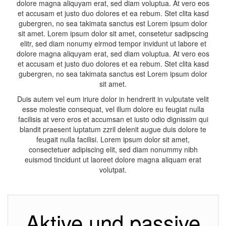
dolore magna aliquyam erat, sed diam voluptua. At vero eos
et accusam et justo duo dolores et ea rebum. Stet clita kasd
gubergren, no sea takimata sanctus est Lorem ipsum dolor
sit amet. Lorem ipsum dolor sit amet, consetetur sadipscing
elitr, sed diam nonumy eirmod tempor invidunt ut labore et
dolore magna aliquyam erat, sed diam voluptua. At vero eos
et accusam et justo duo dolores et ea rebum. Stet clita kasd
gubergren, no sea takimata sanctus est Lorem ipsum dolor
sit amet.
Duis autem vel eum iriure dolor in hendrerit in vulputate velit
esse molestie consequat, vel illum dolore eu feugiat nulla
facilisis at vero eros et accumsan et iusto odio dignissim qui
blandit praesent luptatum zzril delenit augue duis dolore te
feugait nulla facilisi. Lorem ipsum dolor sit amet,
consectetuer adipiscing elit, sed diam nonummy nibh
euismod tincidunt ut laoreet dolore magna aliquam erat
volutpat.
Aktive und passive