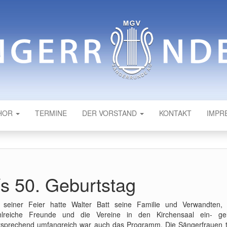
NDE AU
HOR
TERMINE
DER VORSTAND
KONTAKT
IMPR
´s 50. Geburtstag
 seiner Feier hatte Walter Batt seine Familie und Verwandten,
hlreiche Freunde und die Vereine in den Kirchensaal ein- gel
tsprechend umfangreich war auch das Programm. Die Sängerfrauen 